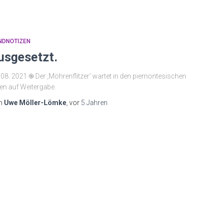
NDNOTIZEN
usgesetzt.
 08. 2021 ֎ Der ‚Möhrenflitzer‘ wartet in den piemontesischen
en auf Weitergabe.
n
Uwe Möller-Lömke
, vor
5 Jahren