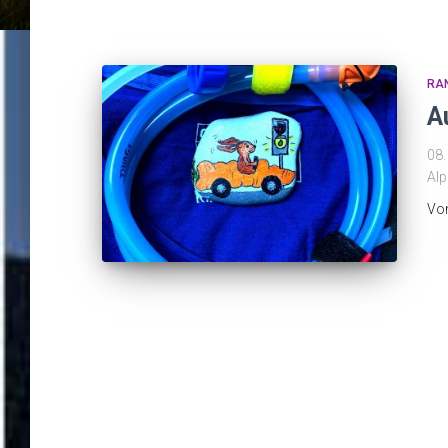
RA
A
08.
Alp
Vo