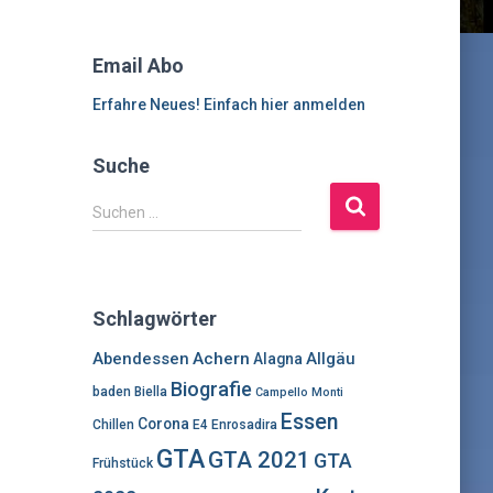
Email Abo
Erfahre Neues! Einfach hier anmelden
Suche
S
Suchen …
u
c
h
e
Schlagwörter
n
n
Abendessen
Achern
Allgäu
Alagna
a
Biografie
baden
Biella
Campello Monti
c
Essen
h
Corona
Chillen
E4
Enrosadira
:
GTA
GTA 2021
GTA
Frühstück