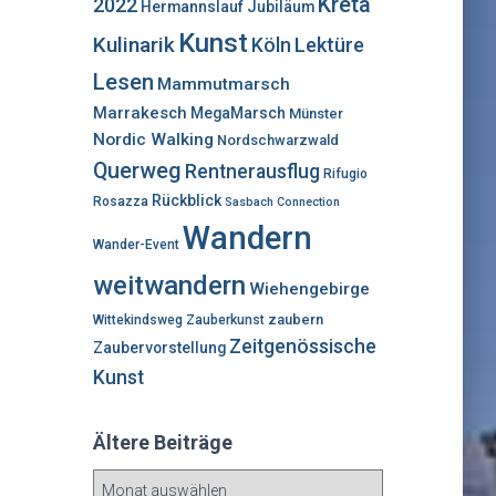
Kreta
2022
Hermannslauf
Jubiläum
Kunst
Kulinarik
Lektüre
Köln
Lesen
Mammutmarsch
Marrakesch
MegaMarsch
Münster
Nordic Walking
Nordschwarzwald
Querweg
Rentnerausflug
Rifugio
Rückblick
Rosazza
Sasbach Connection
Wandern
Wander-Event
weitwandern
Wiehengebirge
zaubern
Wittekindsweg
Zauberkunst
Zeitgenössische
Zaubervorstellung
Kunst
Ältere Beiträge
Ä