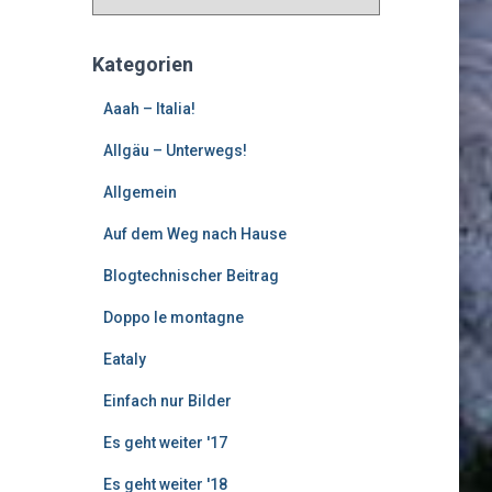
l
t
e
Kategorien
r
e
Aaah – Italia!
B
Allgäu – Unterwegs!
e
i
Allgemein
t
r
Auf dem Weg nach Hause
ä
g
Blogtechnischer Beitrag
e
Doppo le montagne
Eataly
Einfach nur Bilder
Es geht weiter '17
Es geht weiter '18