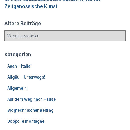
Zeitgenössische Kunst
Ältere Beiträge
Ä
l
t
e
Kategorien
r
e
Aaah – Italia!
B
Allgäu – Unterwegs!
e
i
Allgemein
t
r
Auf dem Weg nach Hause
ä
g
Blogtechnischer Beitrag
e
Doppo le montagne