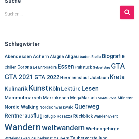
Suche
S
Suchen …
u
c
h
e
Schlagwörter
n
n
Biografie
Abendessen
Achern
Allgäu
Alagna
baden
Biella
a
GTA
Essen
c
Corona
Chillen
E4
Enrosadira
Frühstück
Geburtstag
h
GTA 2021
Kreta
GTA 2022
Hermannslauf
Jubiläum
:
Kunst
Lesen
Kulinarik
Lektüre
Köln
Mammutmarsch
Marrakesch
MegaMarsch
Münster
Monte Rosa
Querweg
Nordic Walking
Nordschwarzwald
Rentnerausflug
Rückblick
Rifugio Rosazza
Wander-Event
Wandern
weitwandern
Wiehengebirge
Zaubervorstellung
zaubern
Wittekindsweg
Zauberkunst