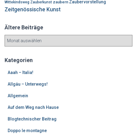
Zaubervorstellung
zaubern
Wittekindsweg
Zauberkunst
Zeitgenössische Kunst
Ältere Beiträge
Ä
l
t
e
Kategorien
r
e
Aaah – Italia!
B
Allgäu – Unterwegs!
e
i
Allgemein
t
r
Auf dem Weg nach Hause
ä
g
Blogtechnischer Beitrag
e
Doppo le montagne