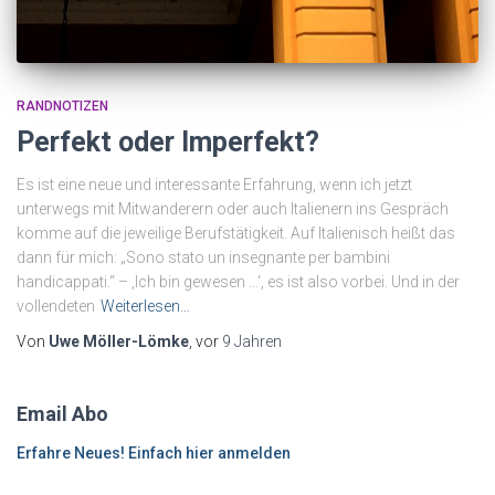
RANDNOTIZEN
Perfekt oder Imperfekt?
Es ist eine neue und interessante Erfahrung, wenn ich jetzt
unterwegs mit Mitwanderern oder auch Italienern ins Gespräch
komme auf die jeweilige Berufstätigkeit. Auf Italienisch heißt das
dann für mich: „Sono stato un insegnante per bambini
handicappati.“ – ‚Ich bin gewesen …‘, es ist also vorbei. Und in der
vollendeten
Weiterlesen…
Von
Uwe Möller-Lömke
, vor
9 Jahren
Email Abo
Erfahre Neues! Einfach hier anmelden