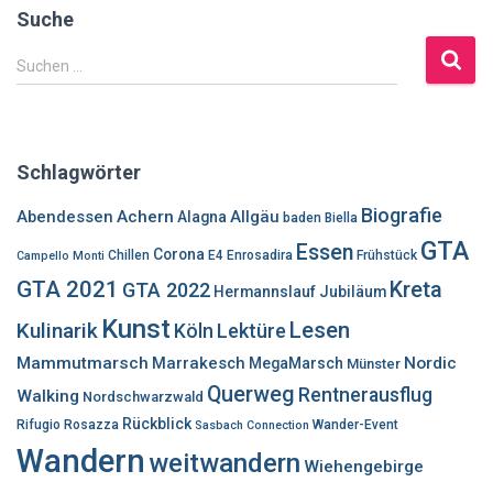
Suche
S
Suchen …
u
c
h
e
Schlagwörter
n
n
Biografie
Abendessen
Achern
Allgäu
Alagna
baden
Biella
a
GTA
Essen
c
Corona
Chillen
E4
Enrosadira
Frühstück
Campello Monti
h
GTA 2021
Kreta
GTA 2022
Hermannslauf
Jubiläum
:
Kunst
Lesen
Kulinarik
Lektüre
Köln
Mammutmarsch
Marrakesch
Nordic
MegaMarsch
Münster
Querweg
Rentnerausflug
Walking
Nordschwarzwald
Rückblick
Rifugio Rosazza
Wander-Event
Sasbach Connection
Wandern
weitwandern
Wiehengebirge