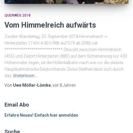
QUERWEG 2018
Vom Himmelreich aufwärts
Zweiter Wandertag, 25. September 2018 Himmelreich ->
Hinterzarten 17 km 4:40 h 986 auf 579 ab 2085 cal
**************************** Obwohl zwischen Himmelreich
(455) und Zielort Hinterzarten (885) auf dem Schienenweg nur 430
Höhenmeter liegen, ist die Höllentalbahn nach wie vor die steilste
Hauptbahnstrecke Deutschlands. Diese Steilheit lässt sich durch
das
Weiterlesen…
Von
Uwe Möller-Lömke
, vor
8 Jahren
Email Abo
Erfahre Neues! Einfach hier anmelden
Suche