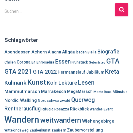
S
Suchen …
u
c
h
e
Schlagwörter
n
n
Biografie
Abendessen
Achern
Allgäu
Alagna
baden
Biella
a
GTA
Essen
c
Corona
Chillen
E4
Enrosadira
Frühstück
Geburtstag
h
GTA 2021
Kreta
GTA 2022
Hermannslauf
Jubiläum
:
Kunst
Lesen
Kulinarik
Lektüre
Köln
Mammutmarsch
Marrakesch
MegaMarsch
Münster
Monte Rosa
Querweg
Nordic Walking
Nordschwarzwald
Rentnerausflug
Rückblick
Rifugio Rosazza
Wander-Event
Wandern
weitwandern
Wiehengebirge
Zaubervorstellung
zaubern
Wittekindsweg
Zauberkunst