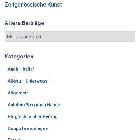
Zeitgenössische Kunst
Ältere Beiträge
Ä
l
t
e
Kategorien
r
e
Aaah – Italia!
B
Allgäu – Unterwegs!
e
i
Allgemein
t
r
Auf dem Weg nach Hause
ä
g
Blogtechnischer Beitrag
e
Doppo le montagne