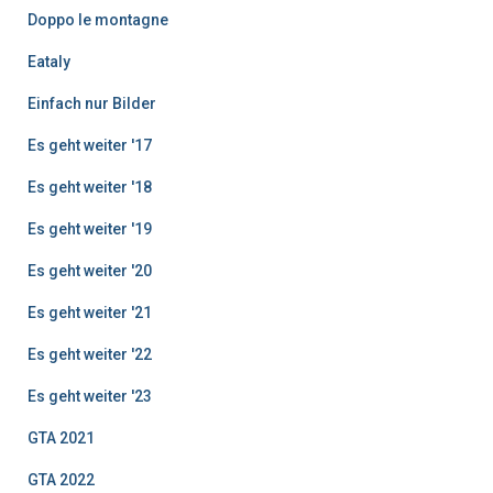
e
Doppo le montagne
Eataly
Einfach nur Bilder
Es geht weiter '17
Es geht weiter '18
Es geht weiter '19
Es geht weiter '20
Es geht weiter '21
Es geht weiter '22
Es geht weiter '23
GTA 2021
GTA 2022