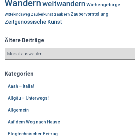
Wandern
weitwandern
Wiehengebirge
Zaubervorstellung
zaubern
Wittekindsweg
Zauberkunst
Zeitgenössische Kunst
Ältere Beiträge
Ä
l
t
e
Kategorien
r
e
Aaah – Italia!
B
Allgäu – Unterwegs!
e
i
Allgemein
t
r
Auf dem Weg nach Hause
ä
g
Blogtechnischer Beitrag