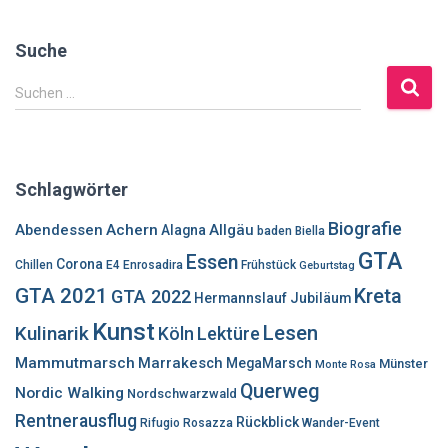
Suche
S
Suchen …
u
c
h
e
Schlagwörter
n
n
Biografie
Abendessen
Achern
Allgäu
Alagna
baden
Biella
a
GTA
Essen
c
Corona
Chillen
E4
Enrosadira
Frühstück
Geburtstag
h
GTA 2021
Kreta
GTA 2022
Hermannslauf
Jubiläum
:
Kunst
Lesen
Kulinarik
Lektüre
Köln
Mammutmarsch
Marrakesch
MegaMarsch
Münster
Monte Rosa
Querweg
Nordic Walking
Nordschwarzwald
Rentnerausflug
Rückblick
Rifugio Rosazza
Wander-Event