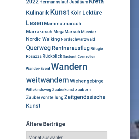
Kreta
2022
Hermannslauf
Jubiläum
Kunst
Kulinarik
Lektüre
Köln
Lesen
Mammutmarsch
Marrakesch
MegaMarsch
Münster
Nordic Walking
Nordschwarzwald
Querweg
Rentnerausflug
Rifugio
Rückblick
Rosazza
Sasbach Connection
Wandern
Wander-Event
weitwandern
Wiehengebirge
zaubern
Wittekindsweg
Zauberkunst
Zeitgenössische
Zaubervorstellung
Kunst
Ältere Beiträge
Ä