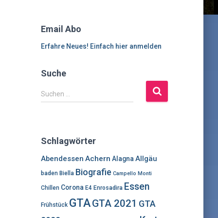
Email Abo
Erfahre Neues! Einfach hier anmelden
Suche
S
Suchen …
u
c
h
e
Schlagwörter
n
n
Abendessen
Achern
Allgäu
Alagna
a
Biografie
baden
Biella
Campello Monti
c
Essen
h
Corona
Chillen
E4
Enrosadira
:
GTA
GTA 2021
GTA
Frühstück