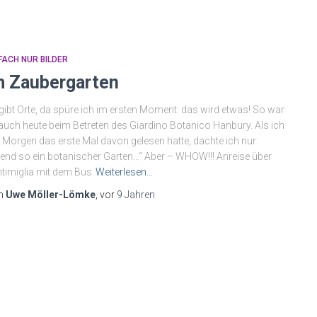
FACH NUR BILDER
m Zaubergarten
gibt Orte, da spüre ich im ersten Moment: das wird etwas! So war
auch heute beim Betreten des Giardino Botanico Hanbury. Als ich
Morgen das erste Mal davon gelesen hatte, dachte ich nur:
gend so ein botanischer Garten…“ Aber – WHOW!!! Anreise über
timiglia mit dem Bus
Weiterlesen…
n
Uwe Möller-Lömke
, vor
9 Jahren