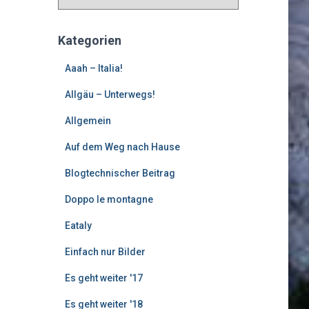
l
t
e
Kategorien
r
e
Aaah – Italia!
B
Allgäu – Unterwegs!
e
i
Allgemein
t
r
Auf dem Weg nach Hause
ä
g
Blogtechnischer Beitrag
e
Doppo le montagne
Eataly
Einfach nur Bilder
Es geht weiter '17
Es geht weiter '18