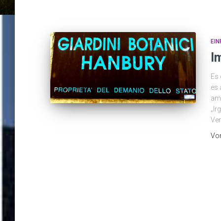
EIN
I
Es 
es 
am 
„Ir
Ven
Vo