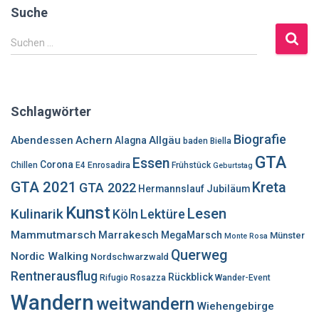
Suche
S
Suchen …
u
c
h
e
Schlagwörter
n
n
Biografie
Abendessen
Achern
Allgäu
Alagna
baden
Biella
a
GTA
Essen
c
Corona
Chillen
E4
Enrosadira
Frühstück
Geburtstag
h
GTA 2021
Kreta
GTA 2022
Hermannslauf
Jubiläum
:
Kunst
Lesen
Kulinarik
Lektüre
Köln
Mammutmarsch
Marrakesch
MegaMarsch
Münster
Monte Rosa
Querweg
Nordic Walking
Nordschwarzwald
Rentnerausflug
Rückblick
Rifugio Rosazza
Wander-Event
Wandern
weitwandern
Wiehengebirge