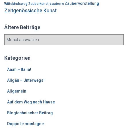
Zaubervorstellung
zaubern
Wittekindsweg
Zauberkunst
Zeitgenössische Kunst
Ältere Beiträge
Ä
l
t
e
Kategorien
r
e
Aaah – Italia!
B
Allgäu – Unterwegs!
e
i
Allgemein
t
r
Auf dem Weg nach Hause
ä
g
Blogtechnischer Beitrag
e
Doppo le montagne