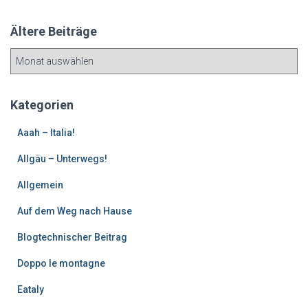
Ältere Beiträge
Ä
l
t
e
Kategorien
r
e
Aaah – Italia!
B
Allgäu – Unterwegs!
e
i
Allgemein
t
r
Auf dem Weg nach Hause
ä
g
Blogtechnischer Beitrag
e
Doppo le montagne
Eataly