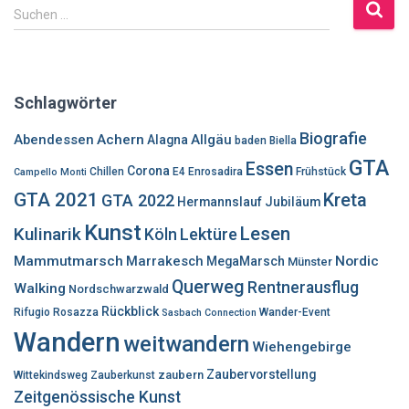
S
Suchen …
u
c
h
e
Schlagwörter
n
n
Biografie
Abendessen
Achern
Allgäu
Alagna
baden
Biella
a
GTA
Essen
c
Corona
Chillen
E4
Enrosadira
Frühstück
Campello Monti
h
GTA 2021
Kreta
GTA 2022
Hermannslauf
Jubiläum
:
Kunst
Lesen
Kulinarik
Lektüre
Köln
Mammutmarsch
Marrakesch
Nordic
MegaMarsch
Münster
Querweg
Rentnerausflug
Walking
Nordschwarzwald
Rückblick
Rifugio Rosazza
Wander-Event
Sasbach Connection
Wandern
weitwandern
Wiehengebirge
Zaubervorstellung
zaubern
Wittekindsweg
Zauberkunst
Zeitgenössische Kunst