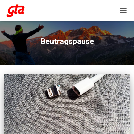
NAVIG
Beutragspause