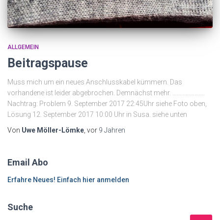
ALLGEMEIN
Beitragspause
Muss mich um ein neues Anschlusskabel kümmern. Das
vorhandene ist leider abgebrochen. Demnächst mehr. ………………….
Nachtrag: Problem 9. September 2017 22:45Uhr siehe Foto oben,
Lösung 12. September 2017 10:00 Uhr in Susa. siehe unten
Von
Uwe Möller-Lömke
, vor
9 Jahren
Email Abo
Erfahre Neues! Einfach hier anmelden
Suche