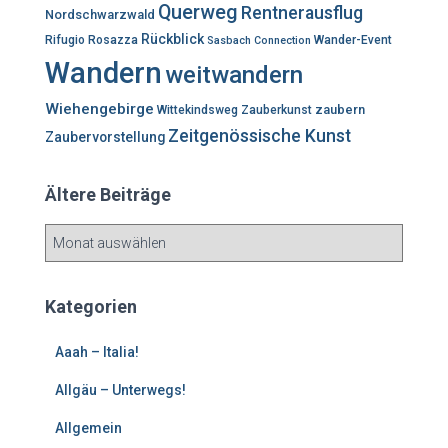
Querweg
Rentnerausflug
Nordschwarzwald
Rückblick
Rifugio Rosazza
Wander-Event
Sasbach Connection
Wandern
weitwandern
Wiehengebirge
zaubern
Wittekindsweg
Zauberkunst
Zeitgenössische Kunst
Zaubervorstellung
Ältere Beiträge
Ä
l
t
e
Kategorien
r
e
Aaah – Italia!
B
e
Allgäu – Unterwegs!
i
Allgemein
t