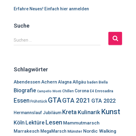
Erfahre Neues! Einfach hier anmelden
Suche
S
Suchen …
u
c
h
e
Schlagwörter
n
n
Abendessen
Achern
Allgäu
Alagna
baden
Biella
a
Biografie
Corona
c
Chillen
E4
Enrosadira
Campello Monti
h
GTA
GTA 2021
Essen
GTA 2022
Frühstück
:
Kunst
Kreta
Kulinarik
Hermannslauf
Jubiläum
Lesen
Lektüre
Köln
Mammutmarsch
Marrakesch
Nordic Walking
MegaMarsch
Münster