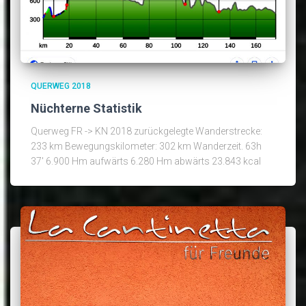
QUERWEG 2018
Nüchterne Statistik
Querweg FR -> KN 2018 zurückgelegte Wanderstrecke:
233 km Bewegungskilometer: 302 km Wanderzeit. 63h
37′ 6.900 Hm aufwärts 6.280 Hm abwärts 23.843 kcal