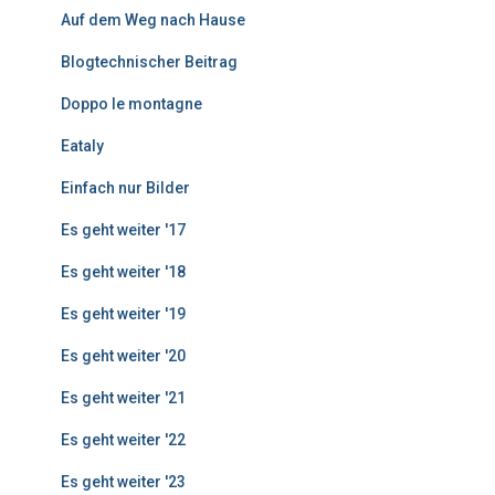
r
Auf dem Weg nach Hause
ä
g
Blogtechnischer Beitrag
e
Doppo le montagne
Eataly
Einfach nur Bilder
Es geht weiter '17
Es geht weiter '18
Es geht weiter '19
Es geht weiter '20
Es geht weiter '21
Es geht weiter '22
Es geht weiter '23