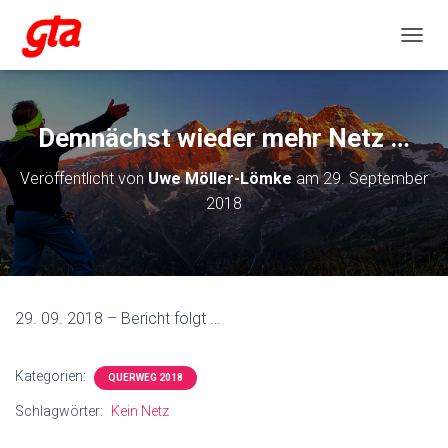
NAVIG
Demnächst wieder mehr Netz …
Veröffentlicht von
Uwe Möller-Lömke
am
29. September
2018
29. 09. 2018 – Bericht folgt …
Kategorien:
QUERWEG 2018
Schlagwörter:
Kein Netz