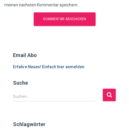
meinen nächsten Kommentar speichern.
Email Abo
Erfahre Neues! Einfach hier anmelden
Suche
S
Suchen …
u
c
h
e
Schlagwörter
n