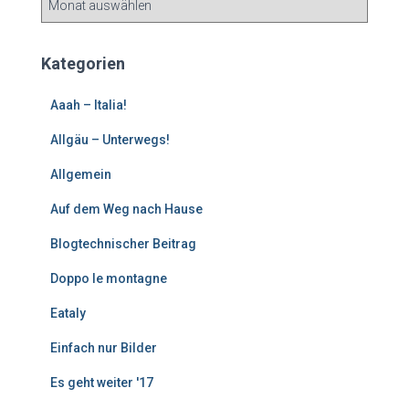
l
t
e
Kategorien
r
e
Aaah – Italia!
B
e
Allgäu – Unterwegs!
i
Allgemein
t
r
Auf dem Weg nach Hause
ä
g
Blogtechnischer Beitrag
e
Doppo le montagne
Eataly
Einfach nur Bilder
Es geht weiter '17