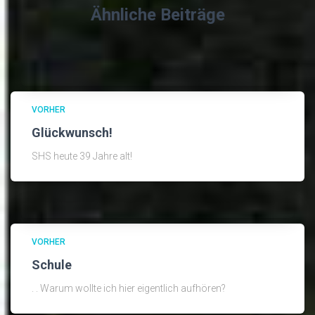
Ähnliche Beiträge
VORHER
Glückwunsch!
SHS heute 39 Jahre alt!
VORHER
Schule
. . Warum wollte ich hier eigentlich aufhören?