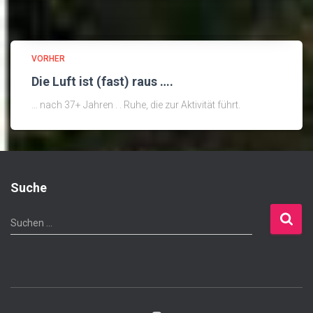
VORHER
Die Luft ist (fast) raus ….
… nach 37+ Jahren . . Ruhe, die zur Aktivität führt.
Suche
S
Suchen …
u
c
h
e
n
n