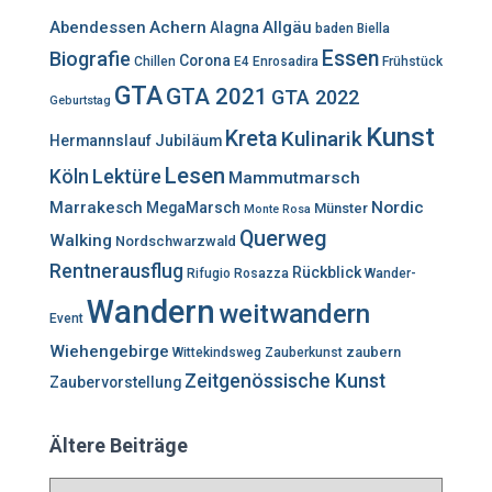
n
Abendessen
Achern
Allgäu
Alagna
baden
Biella
a
Essen
Biografie
c
Corona
Chillen
E4
Enrosadira
Frühstück
h
GTA
GTA 2021
GTA 2022
Geburtstag
:
Kunst
Kreta
Kulinarik
Hermannslauf
Jubiläum
Lesen
Lektüre
Köln
Mammutmarsch
Marrakesch
Nordic
MegaMarsch
Münster
Monte Rosa
Querweg
Walking
Nordschwarzwald
Rentnerausflug
Rückblick
Rifugio Rosazza
Wander-
Wandern
weitwandern
Event
Wiehengebirge
zaubern
Wittekindsweg
Zauberkunst
Zeitgenössische Kunst
Zaubervorstellung
Ältere Beiträge
Ä